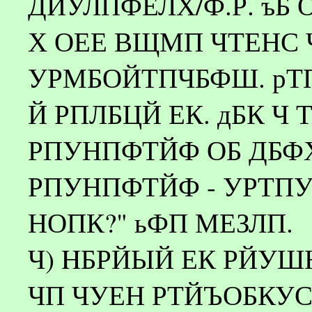
ДЙУЛПФЕЛХ/Ф.Р. ъБ
Х ОЕЕ ВЩМП ЧТЕНС 
УРМБОЙТПЧБФШ. рТ
Й РПЛБЦЙ ЕК. дБК Ч
РПУНПФТЙФ ОБ ДБФХ
РПУНПФТЙФ - УРТП
НОПК?" ьФП МЕЗЛП.
Ч) HБРЙЫЙ ЕК РЙУШ
ЧП ЧУЕН РТЙЪОБКУС