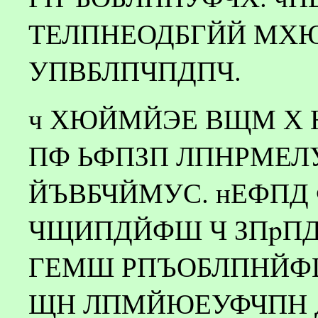
ТЕЛПНЕОДБГЙЙ МХ
УПВБЛПЧПДПЧ.
ч ХЮЙМЙЭЕ ВЩМ Х Н
ПФ ЬФПЗП ЛПНРМЕЛУ
ЙЪВБЧЙМУС. нЕФПД
ЧЩИПДЙФШ Ч ЗПpПД
ГЕМШ РПЪОБЛПНЙФШ
ЩН ЛПМЙЮЕУФЧПН 