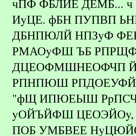
чПФ ФБЛЙЕ ДЕМБ... ч
ИyЦЕ. фБН ПУПВП 
ДБНПЮЛЙ НПЗyФ ФЕВ
РМАОyФШ ЪБ РПРЩФ
ДЦЕОФМШНЕОФЧП Й
РПНПЮШ РПДОЕУФЙ У
"фЩ ИПЮЕЫШ РpПС
yОЙЪЙФШ ЦЕОЭЙОy,
ПОБ УМБВЕЕ НyЦЮЙ