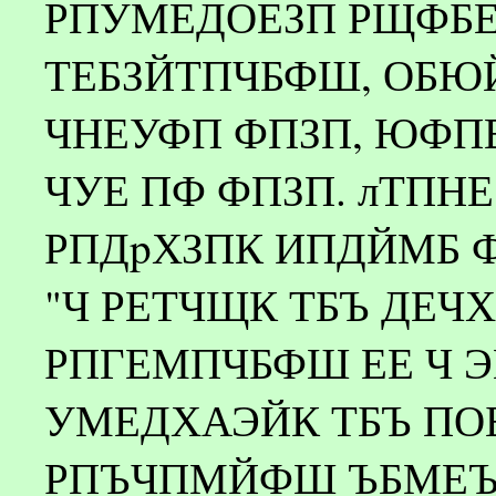
РПУМЕДОЕЗП РЩФБЕ
ТЕБЗЙТПЧБФШ, ОБ
ЧНЕУФП ФПЗП, ЮФП
ЧУЕ ПФ ФПЗП. лТПНЕ
РПДpХЗПК ИПДЙМБ Ф
"Ч РЕТЧЩК ТБЪ ДЕ
РПГЕМПЧБФШ ЕЕ Ч Э
УМЕДХАЭЙК ТБЪ ПО
РПЪЧПМЙФШ ЪБМЕЪ