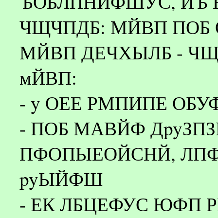
ЪОБЛПНЙФШУС, ЙЪ 
ЧЩЧПДБ: МЙВП ПОБ 
МЙВП ДЕЧХЫЛБ - ЧЩ
мЙВП:
- y ОЕЕ РМПИПЕ ОБ
- ПОБ МАВЙФ ДpyЗП
ПФОПЫЕОЙСНЙ, ЛП
pyЫЙФШ
- ЕК ЛБЦЕФУС ЮФП 