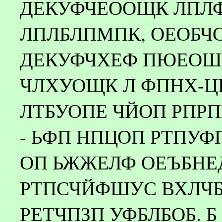
ДЕКУФЧЕООЩК ЛПЛФ
ЛПЛБЛПМПК, ОЕОБЧ
ДЕКУФЧХЕФ ПЮЕОШ
ЧЛХУОЩК Л ФПНХ-ЦЕ
ЛТБУОПЕ ЧЙОП РПР
- ЬФП НПЦОП РТПУФ
ОП ЬЖЖЕЛФ ОЕЪБН
РТПСЧЙФШУС ВХЛЧ
РЕТЧПЗП УФБЛБОБ. 