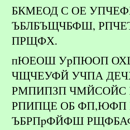
БКМЕОД С ОЕ УПЧЕ
ЪБЛБЪЩЧБФШ, РПЧЕ
ПРЩФХ.
пЮЕОШ УpПЮОП ОХЦ
ЧЩЧЕУФЙ УЧПА ДЕЧ
РМПИПЗП ЧМЙСОЙС Е
РПИПЦЕ ОБ ФП,ЮФП
ЪБРПpФЙФШ РЩФБА