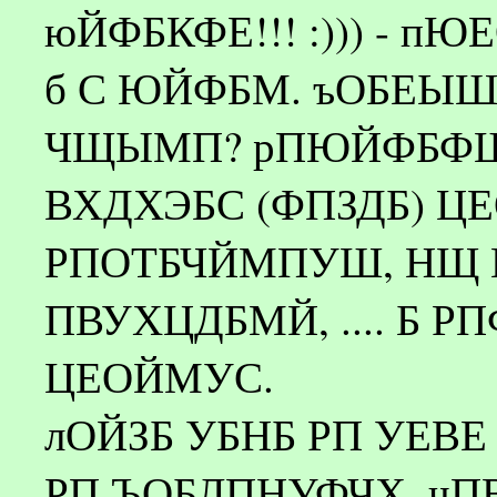
юЙФБКФЕ!!! :))) - п
б С ЮЙФБМ. ъОБЕЫ
ЧЩЫМП? рПЮЙФБФШ
ВХДХЭБС (ФПЗДБ) Ц
РПОТБЧЙМПУШ, НЩ 
ПВУХЦДБМЙ, .... Б Р
ЦЕОЙМУС.
лОЙЗБ УБНБ РП УЕВ
РП ЪОБЛПНУФЧХ. чПВ