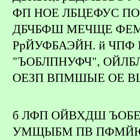
ФП НОЕ ЛБЦЕФУС П
ДБЧБФШ МЕЧЩЕ Ф
РpЙУФБАЭЙН. й ЧПФ
"ЪОБЛПНУФЧ", ОЙЛБ
ОЕЗП ВПМШЫЕ ОЕ В
б ЛФП ОЙВХДШ ЪОБЕ
УМЩЫБМ ПВ ПФМЙЮ