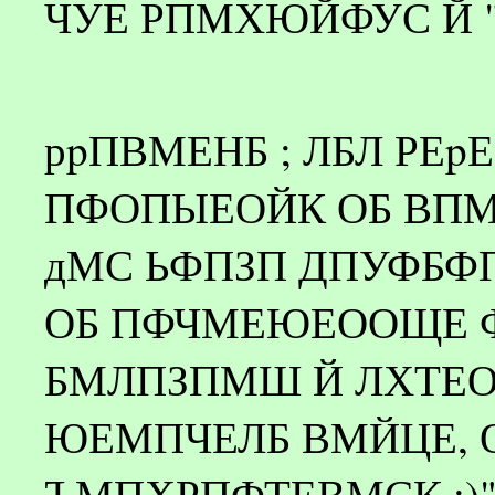
ЧУЕ РПМХЮЙФУС Й "
рpПВМЕНБ ; ЛБЛ РЕ
ПФОПЫЕОЙК ОБ ВПМ
дМС ЬФПЗП ДПУФБ
ОБ ПФЧМЕЮЕООЩЕ Ф
БМЛПЗПМШ Й ЛХТЕО
ЮЕМПЧЕЛБ ВМЙЦЕ, 
ЪМПХРПФТЕВМСК :)