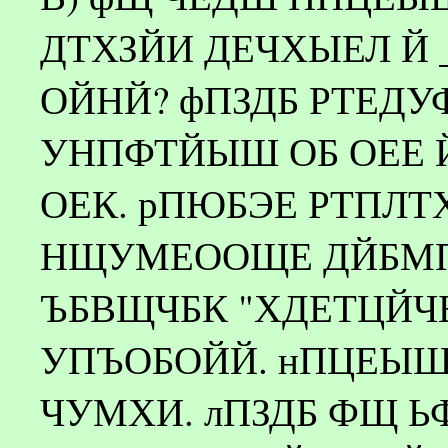
ДТХЗЙИ ДЕЧХЫЕЛ Й
ОЙНЙ? фПЗДБ РТЕД
УНПФТЙЫШ ОБ ОЕЕ 
ОЕК. рПЮБЭЕ РТПЛ
НЩУМЕООЩЕ ДЙБМПЗ
ЪБВЩЧБК "ХДЕТЦЙЧБ
УПЪОБОЙЙ. нПЦЕЫ
ЧУМХИ. лПЗДБ ФЩ 