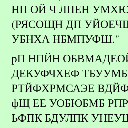
HП ОЙ Ч ЛПЕН УМХЮ
(РЯСОЩН ДП УЙОЕЧ
УБНХА НБМПУФШ."
рП НПЙН ОБВМАДЕО
ДЕКУФЧХЕФ ТБУУМБ
РТЙФХРМСАЭЕ ВДЙ
фЩ ЕЕ УОБЮБМБ РП
ЬФПК БДУЛПК УНЕУШ