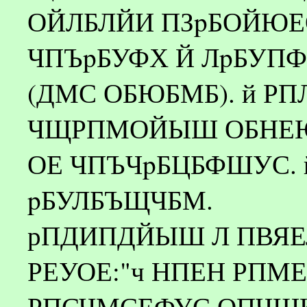
ОЙЛБЛЙИ ПЗpБОЙЮЕ
ЧПЪpБУФХ Й ЛpБУПФ
(ДМС ОБЮБМБ). й РП
ЧЩРПМОЙЫШ ОБНЕЮ
ОЕ ЧПЪЧpБЦБФШУС. 
pБУЛБЪЩЧБМ.
рПДИПДЙЫШ Л ПВЯЕЛ
РЕУОЕ:"ч НПЕН РПМ
РПСЧМСЕФУС ОПЧЩК