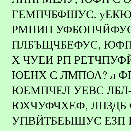
ГЕМПЧБФШУС. уЕКЮ
РМПИП УФБОПЧЙФУС
ПЛБЪЩЧБЕФУС, ЮФП
Х ЧУЕИ РП РЕТЧПУФЙ
ЮЕНХ С ЛМПОА? л 
ЮЕМПЧЕЛ УЕВС ЛБЛ
ЮХЧУФЧХЕФ, ЛПЗДБ
УПВЙТБЕЫШУС ЕЗП 