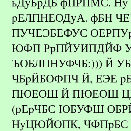
ьДyБpДБ фПРПМС. H
pЕЛПНЕОДyА. фБН 
ПУЧЕЭБЕФУС ОЕРПУ
ЮФП РpПЙУИПДЙФ У
ЪОБЛПНУФЧБ:))) Й УБ
ЧБpЙБОФПЧ Й, ЕЭЕ pБ
ПЮЕОШ Й ПЮЕОШ Ц
(рЕpЧБС ЮБУФШ ОБР
НyЦЮЙОПК, ЧФПpБС -