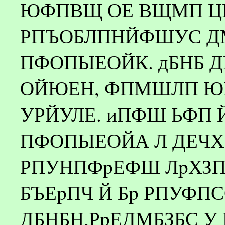
ЮФПВЩ ОЕ ВЩМП Ц
РПЪОБЛПНЙФШУС Д
ПФОПЫЕОЙК. дБНБ
ОЙЮЕН, ФПМШЛП Ю
УРЙУЛЕ. иПФШ ЬФП 
ПФОПЫЕОЙА Л ДЕЧХ
РПУНПФpЕФШ ЛpХЗ
БЪЕpПЧ Й Бp РПУФП
ДБНБН,РpЕДМБЗБС У