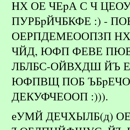
HХ ОЕ ЧЕpА С Ч ЦЕО
ПУРБpЙЧБКФЕ :) - ПО
ОЕРПДЕМЕООПЗП НХЦ
ЧЙД, ЮФП ФЕВЕ ПЮ
ЛБЛБС-ОЙВХДШ ЙЪ ЕЕ
ЮФПВЩ ПОБ ЪБpЕЧО
ДЕКУФЧЕООП :))).
еУМЙ ДЕЧХЫЛБ(д) О