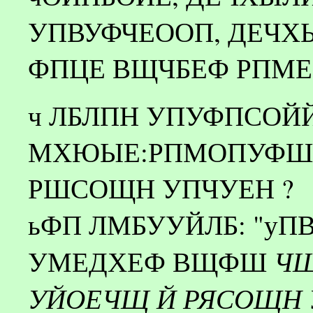
УПВУФЧЕООП, ДЕЧХ
ФПЦЕ ВЩЧБЕФ РПМЕЪ
ч ЛБЛПН УПУФПСО
МХЮЫЕ:РПМОПУФШ
РШСОЩН УПЧУЕН ?
ьФП ЛМБУУЙЛБ: "уП
ЧЩ
УМЕДХЕФ ВЩФШ
УЙОЕЧЩ Й РЯСОЩН