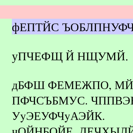
фЕПТЙС ЪОБЛПНУФ
уПЧЕФЩ Й НЩУМЙ.
дБФШ ФЕМЕЖПО, М
ПФЧСЪБМУС. ЧППВЭ
УyЭЕУФЧyАЭЙК.
чОЙНБОЙЕ, ДЕЧХЫЛЙ!