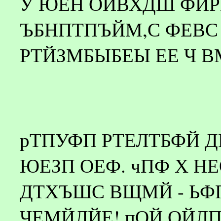
У ЮЕН ОЙВХДШ ФЙРБ
ЪБНПТПЪЙМ,С ФЕВС
РТЙЗМБЫБЕЫ ЕЕ Ч В
рТПУФП РТЕЛТБФЙ 
ЮЕЗП ОЕФ. чПФ Х Н
ДТХЪШС ВЩМЙ - Ь
ЧЕМЙЛЙЕ! пОЙ ОЙЛП