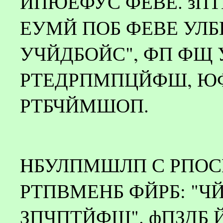
ИПЮЕФУС ФЕВЕ. зПТ
ЕУМЙ ПОБ ФЕВЕ УЛБ
УЧЙДБОЙС", ФП ФЩ
РТЕДРПМПЦЙФШ, Ю
РТБЧЙМШОП.
HБУЛПМШЛП С РПОС
РТПВМЕНБ ФЙРБ: "ЧЙ
ЗПЧПТЙФШ". фПЗДБ 