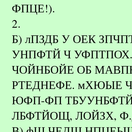
ФПЦЕ!).
2.
Б) лПЗДБ У ОЕК ЗПЧ
УНПФТЙ Ч УФПТПОХ
ЧОЙНБОЙЕ ОБ МАВП
РТЕДНЕФЕ. мХЮЫЕ 
ЮФП-ФП ТБУУНБФТЙ
ЛБФТЙОЩ, ЛОЙЗХ, Ф.
В) фЩ ЧЕДШ НПЦЕЫ