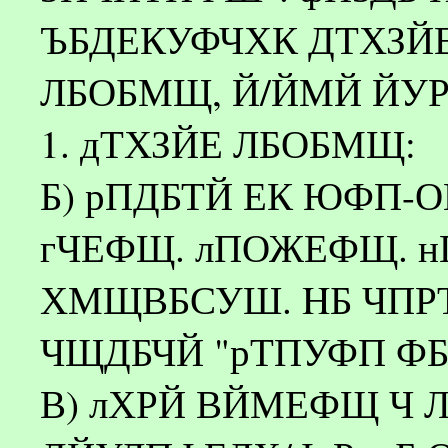
ЪБДЕКУФЧХК ДТХЗ
ЛБОБМЩ, Й/ЙМЙ ЙУ
1. дТХЗЙЕ ЛБОБМЩ:
Б) рПДБТЙ ЕК ЮФП-
гЧЕФЩ. лПОЖЕФЩ. 
ХМЩВБСУШ. HБ ЧПРТ
ЧЩДБЧЙ "рТПУФП ФБЛ
В) лХРЙ ВЙМЕФЩ Ч 