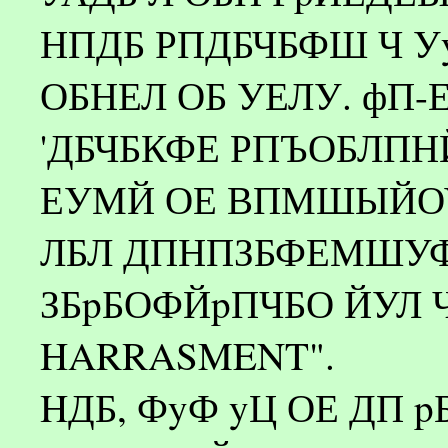
НПДБ РПДБЧБФШ Ч У
ОБНЕЛ ОБ УЕЛУ. фП
'ДБЧБКФЕ РПЪОБЛПН
ЕУМЙ ОЕ ВПМШЫЙОУ
ЛБЛ ДПНПЗБФЕМШУФ
ЗБpБОФЙpПЧБО ЙУЛ Ч
HARRASMENT".
HДБ, ФyФ yЦ ОЕ ДП 