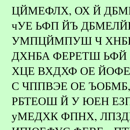
ЦЙМЕФЛХ, ОХ Й ДБМ
чУЕ ЬФП ЙЪ ДБМЕЛЙ
УМПЦЙМПУШ Ч ХНБИ
ДХНБА ФЕРЕТШ ЬФЙ
ХЦЕ ВХДХФ ОЕ ЙОФЕ
С ЧППВЭЕ ОЕ ЪОБМБ
РБТЕОШ Й У ЮЕН ЕЗП
уМЕДХК ФПНХ, ЛПЗД