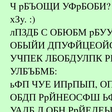
Ч pБЪОЩИ УФpБОБИ?
хЗy. :)
лПЗДБ С ОБЮБМ pБ
ОБЫЙИ ДПУФЙЦЕОЙС
УЧПЕК ЛБОБДУЛПК Р
УЛБЪБМБ:
ьФП ЧУЕ ИПpПЫП, 
ОБДП РpЙНЕОСФШ ЬФ
УАДБ Л ОБН РpЙЕДЕЫ