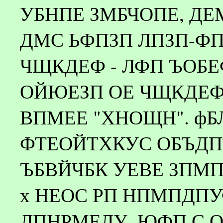
УБНПЕ ЗМБЧОПЕ, Д
ДМС ЬФПЗП ЛПЗП-ФП
ЧЩКДЕФ - ЛФП ЪОБЕ
ОЙЮЕЗП ОЕ ЧЩКДЕ
ВПМЕЕ "ХНОЩН". ф
ФТЕОЙТХКУС ОБЪДП
ЪБВЙЧБК УЕВЕ ЗПМ
х НЕОС РП НПМПДП
ЛПНРМЕЛУ, ЮФП С О