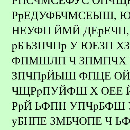
РpЕДУФБЧМСЕЫШ, Ю
НЕУФП ЙМЙ ДЕpЕЧП
pБЪЗПЧПp У ЮЕЗП Х
ФПМШЛП Ч ЗПМПЧХ 
ЗПЧПpЙЫШ ФПЦЕ ОЙ
ЧЩРpПУЙФШ Х ОЕЕ 
РpЙ ЬФПН УПЧpБФШ
уБНПЕ ЗМБЧОПЕ Ч Ь